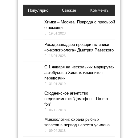
Популярно
Свежие
Комменты
Химки – Москва. Природа с просьбой
о помощи
19.01.2023
Росздравнадзор проверит клиники
«онкопсихолога» Дмитрия Раевского
13.01.2023
С 1 января на нескольких маршрутах
автобусов в Химках изменится
перевозчик
31.01.2019
Сходненское агентство
недвижимости “Домофон – Do-mo-
fon”
06.12.2018
Минэкологии: охрана рыбных
запасов в период нереста усилена
09.04.2018