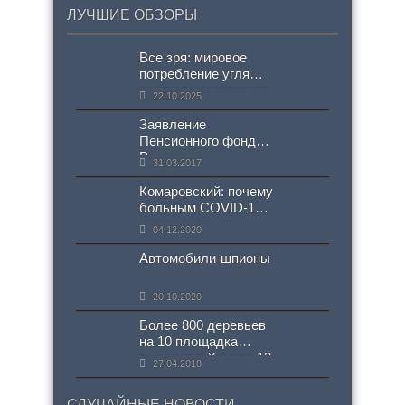
ЛУЧШИЕ ОБЗОРЫ
Все зря: мировое
потребление угля
достигло рекордного
22.10.2025
уровня
Заявление
Пенсионного фонда
России
31.03.2017
Комаровский: почему
больным COVID-19
нужно спать на
04.12.2020
животе
Автомобили-шпионы
20.10.2020
Более 800 деревьев
на 10 площадка
высадят в Химках 12
27.04.2018
мая
СЛУЧАЙНЫЕ НОВОСТИ