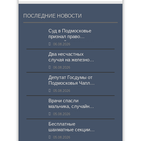
ПОСЛЕДНИЕ НОВОСТИ
Суд в Подмосковье
признал право
местной жительницы
06.08.2026
на немецкую
национальность
Два несчастных
случая на железной
дороге
06.08.2026
зафиксированы в
Подмосковье
Депутат Госдумы от
Подмосковья Чаплин
разъяснил суть
05.08.2026
нового проекта
СанПиН
Врачи спасли
мальчика, случайно
проглотившего
05.08.2026
«богиню богатства»
Бесплатные
шахматные секции
для химкинских
05.08.2026
школьников