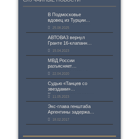
В Подмосковье
вдовец из Турции
зарезал новую жену
25.08.2025
из ревности
АВТОВАЗ вернул
Гранте 16-клапанный
двигатель
15.04.2023
МВД России
разъясняет
временные меры в
22.04.2020
сфере миграции
Судью «Танцев со
звездами»
Кожевникова зверски
11.05.2023
избили из-за
американского
Экс-глава генштаба
гражданства
Аргентины задержан
по подозрению в
18.02.2017
похищениях