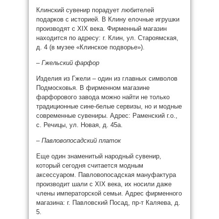
Клинский сувенир порадует любителей
подарков с историей. В Клину елочные игрушки
производят с XIX века. Фирменный магазин
находится по адресу: г. Клин, ул. Староямская,
д. 4 (в музее «Клинское подворье»).
– Гжельский фарфор
Изделия из Гжели – один из главных символов
Подмосковья. В фирменном магазине
фарфорового завода можно найти не только
традиционные сине-белые сервизы, но и модные
современные сувениры. Адрес: Раменский г.о.,
с. Речицы, ул. Новая, д. 45а.
– Павловопосадский платок
Еще один знаменитый народный сувенир,
который сегодня считается модным
аксессуаром. Павловопосадская мануфактура
производит шали с XIX века, их носили даже
члены императорской семьи. Адрес фирменного
магазина: г. Павловский Посад, пр-т Каляева, д.
5.