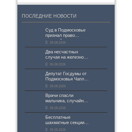
ПОСЛЕДНИЕ НОВОСТИ
Суд в Подмосковье
признал право
местной жительницы
06.08.2026
на немецкую
национальность
Два несчастных
случая на железной
дороге
06.08.2026
зафиксированы в
Подмосковье
Депутат Госдумы от
Подмосковья Чаплин
разъяснил суть
05.08.2026
нового проекта
СанПиН
Врачи спасли
мальчика, случайно
проглотившего
05.08.2026
«богиню богатства»
Бесплатные
шахматные секции
для химкинских
05.08.2026