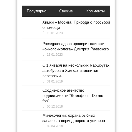
Популярно
Свежие
Комменты
Химки – Москва. Природа с просьбой
о помощи
19.01.2023
Росздравнадзор проверит клиники
«онкопсихолога» Дмитрия Раевского
13.01.2023
С 1 января на нескольких маршрутах
автобусов в Химках изменится
перевозчик
31.01.2019
Сходненское агентство
недвижимости “Домофон – Do-mo-
fon”
06.12.2018
Минэкологии: охрана рыбных
запасов в период нереста усилена
09.04.2018