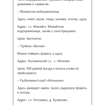
домиками и сервисом.
– Можайское водохранилище
Здесь ловят окуня, леща, налима, плотву, щуку.
Адрес: г.о. Можайск, Можайское
водохранилище, залив у села Криушино.
Цена: бесплатно.
– Турбаза «Баскак»
Можно поймать форель и щуку.
Адрес: Коломенский г.о., с. Мячково.
Цена: 500 рублей (вход) и оплата улова по
прейскуранту.
–
Рыболовный клуб «Ихтиолог»
Здесь разводят карпа, окуня, радужную форель
и осетра.
Адрес: г.о. Лотошино, д. Кушелово.