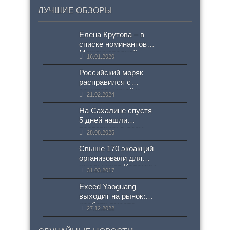
ЛУЧШИЕ ОБЗОРЫ
Елена Крутова – в
списке номинантов
Международной
16.01.2020
федерации стрельбы
из лука⭐?
Российский моряк
расправился с
сожительницей и
21.02.2024
избил ее нового
возлюбленного
На Сахалине спустя
5 дней нашли
пропавших в лесу
28.08.2025
людей
Свыше 170 экоакций
организовали для
школьников Коломны
31.03.2017
ко Дню птиц
Exeed Yaoguang
выходит на рынок:
«робот» вместо
27.12.2022
«автомата»