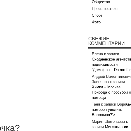
Общество
Происшествия
Спорт
Фото
СВЕЖИЕ
КОММЕНТАРИИ
Елена
к записи
Сходненское агентст
недвижимости
“Домофон – Do-mo-fon
Андрей Валентинови
Завьялов
к записи
Химки – Москва.
Природа с просьбой о
помощи
Таня
к записи
Воробь
намерен уволить
Волошина?”>
Мария Шемонаева
к
очка?
записи
Минэкологии: