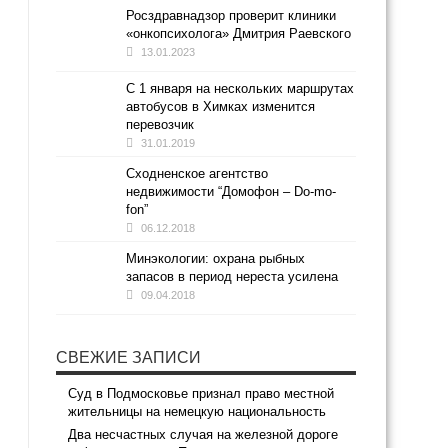
Росздравнадзор проверит клиники
«онкопсихолога» Дмитрия Раевского
13.01.2023
С 1 января на нескольких маршрутах
автобусов в Химках изменится
перевозчик
31.01.2019
Сходненское агентство
недвижимости “Домофон – Do-mo-
fon”
06.12.2018
Минэкологии: охрана рыбных
запасов в период нереста усилена
09.04.2018
СВЕЖИЕ ЗАПИСИ
Суд в Подмосковье признал право местной
жительницы на немецкую национальность
Два несчастных случая на железной дороге