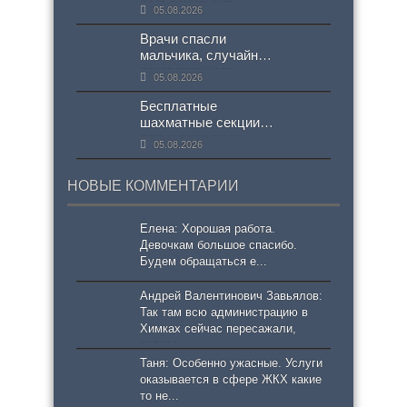
разъяснил суть
05.08.2026
нового проекта
СанПиН
Врачи спасли
мальчика, случайно
проглотившего
05.08.2026
«богиню богатства»
Бесплатные
шахматные секции
для химкинских
05.08.2026
школьников
НОВЫЕ КОММЕНТАРИИ
Елена: Хорошая работа.
Девочкам большое спасибо.
Будем обращаться е...
Андрей Валентинович Завьялов:
Так там всю администрацию в
Химках сейчас пересажали,
вопрос...
Таня: Особенно ужасные. Услуги
оказывается в сфере ЖКХ какие
то не...