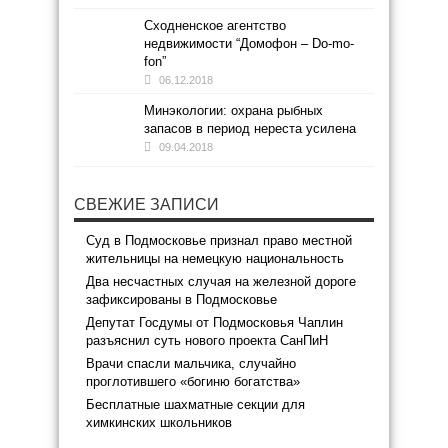
Сходненское агентство
недвижимости “Домофон – Do-mo-
fon”
06.12.2018
Минэкологии: охрана рыбных
запасов в период нереста усилена
09.04.2018
СВЕЖИЕ ЗАПИСИ
Суд в Подмосковье признал право местной
жительницы на немецкую национальность
Два несчастных случая на железной дороге
зафиксированы в Подмосковье
Депутат Госдумы от Подмосковья Чаплин
разъяснил суть нового проекта СанПиН
Врачи спасли мальчика, случайно
проглотившего «богиню богатства»
Бесплатные шахматные секции для
химкинских школьников